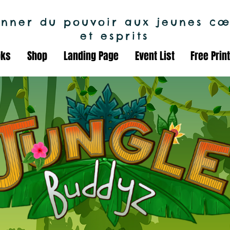
nner du pouvoir aux jeunes cœ
et esprits
oks
Shop
Landing Page
Event List
Free Prin