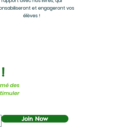
rapport avec nos livres, qui
onsabiliseront et engageront vos
élèves !
Cliquez ici
!
ormé des
stimuler
Join Now