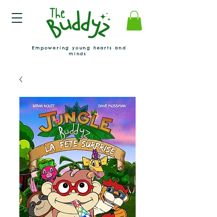
Empowering young hearts and
minds