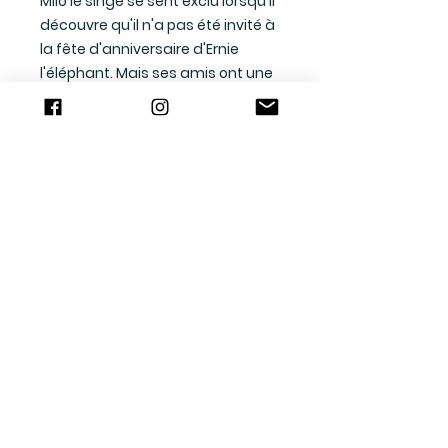
Milo le singe se sent exclu lorsqu'il
découvre qu'il n'a pas été invité à
la fête d'anniversaire d'Ernie
l'éléphant. Mais ses amis ont une
délicieuse surprise en réserve !
Ensemble, Flick, Gabby, Lincoln et
Scooter préparent une fête
réconfortante rien que pour Milo.
Les Jungle Buddyz vont-ils
transformer l’air triste de Milo en
sourire et lui montrer combien il
est aimé ? Plongez dans cette
joyeuse aventure remplie de rires
et d'une touche d'amusement
tout en découvrant la magie de
l'inclusion, de la gentillesse et du
lien spécial de l'amitié !